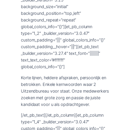
background_size=”initial”
background_position=”top_left”
background_repeat=”repeat”
global_colors_info=”{}”][et_pb_column
type=”1_2″ _builder_version=”3.0.47″
custom_padding=”|||” global_colors_info=”{}”
custom_padding__hover=”|||”][et_pb_text
_builder_version=”3.27.4″ text_font=”||||||||”
text_text_color=”#ffffff”
global_colors_info=”{}”]
Korte lijnen, heldere afspraken, persoonlijk en
betrokken. Enkele kernwoorden waar 2
Uitzendbureau voor staat. Onze medewerkers
zoeken met grote zorg en passie de juiste
kandidaat voor u als opdrachtgever.
[/et_pb_text][/et_pb_column][et_pb_column
type=”1_4″ _builder_version=”3.0.47″
custom_padding=”|||” global_colors_info=”{}”