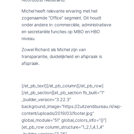
Michel heeft relevante ervaring met het
zogenaamde “Office” segment. Dit houdt
onder andere in: commerciële, administratieve
en secretariële functies op MBO en HBO
niveau.
Zowel Richard als Michel zijn van
transparantie, duidelijkheid en afspraak is
afspraak.
[/et_pb_text][/et_pb_column][/et_pb_row]
[/et_pb_section][et_pb_section fb_built=”1″
_builder_version=”3.22.3″
background_image=”https://2uitzendbureau.nl/wp-
content/uploads/2019/03/footer.jpg”
global_module=”51″ global_colors_info=”{}”]
[et_pb_row column_structure=”1_2,1_4,1_4″
_builder_version=”3.25″