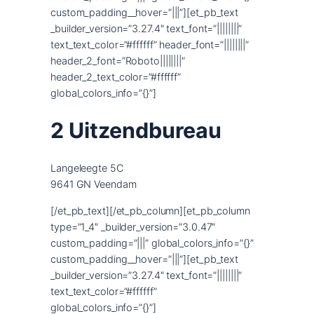
custom_padding__hover=”|||”][et_pb_text
_builder_version=”3.27.4″ text_font=”||||||||”
text_text_color=”#ffffff” header_font=”||||||||”
header_2_font=”Roboto||||||||”
header_2_text_color=”#ffffff”
global_colors_info=”{}”]
2 Uitzendbureau
Langeleegte 5C
9641 GN Veendam
[/et_pb_text][/et_pb_column][et_pb_column
type=”1_4″ _builder_version=”3.0.47″
custom_padding=”|||” global_colors_info=”{}”
custom_padding__hover=”|||”][et_pb_text
_builder_version=”3.27.4″ text_font=”||||||||”
text_text_color=”#ffffff”
global_colors_info=”{}”]