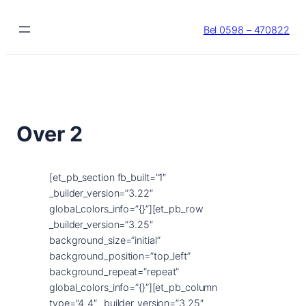
Ga
naar
Bel 0598 – 470822
de
inhoud
Over 2
[et_pb_section fb_built=”1″
_builder_version=”3.22″
global_colors_info=”{}”][et_pb_row
_builder_version=”3.25″
background_size=”initial”
background_position=”top_left”
background_repeat=”repeat”
global_colors_info=”{}”][et_pb_column
type=”4_4″ _builder_version=”3.25″