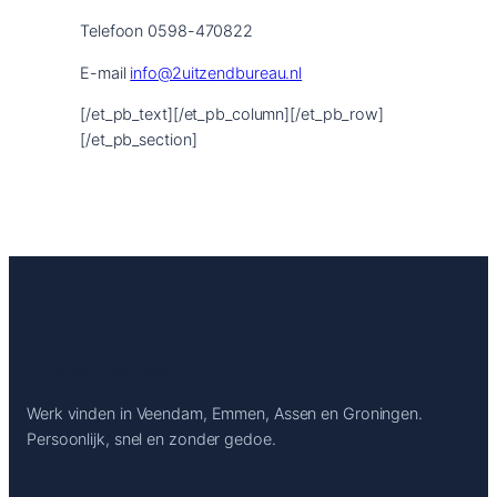
Telefoon 0598-470822
E-mail
info@2uitzendbureau.nl
[/et_pb_text][/et_pb_column][/et_pb_row]
[/et_pb_section]
2 Uitzendbureau
Werk vinden in Veendam, Emmen, Assen en Groningen.
Persoonlijk, snel en zonder gedoe.