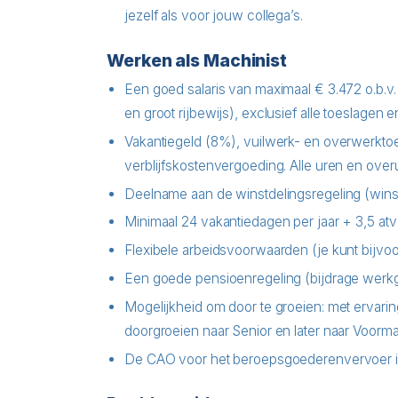
jezelf als voor jouw collega’s.
Werken als Machinist
Een goed salaris van maximaal € 3.472 o.b.v.
en groot rijbewijs), exclusief alle toeslagen en 
Vakantiegeld (8%), vuilwerk- en overwerkto
verblijfskostenvergoeding. Alle uren en overu
Deelname aan de winstdelingsregeling (winst
Minimaal 24 vakantiedagen per jaar + 3,5 at
Flexibele arbeidsvoorwaarden (je kunt bijvoo
Een goede pensioenregeling (bijdrage werk
Mogelijkheid om door te groeien: met ervarin
doorgroeien naar Senior en later naar Voorm
De CAO voor het beroepsgoederenvervoer is