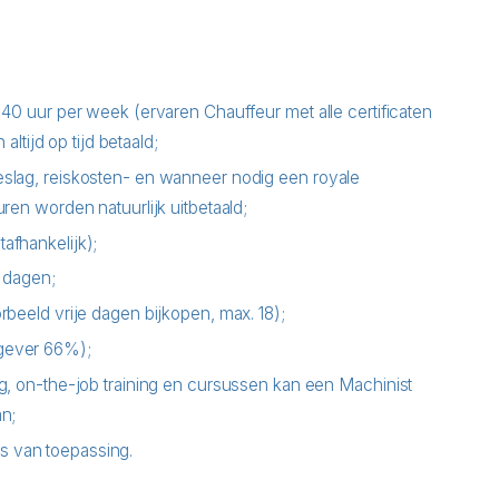
 40 uur per week (ervaren Chauffeur met alle certificaten
altijd op tijd betaald;
eslag, reiskosten- en wanneer nodig een royale
ren worden natuurlijk uitbetaald;
afhankelijk);
v dagen;
rbeeld vrije dagen bijkopen, max. 18);
gever 66%);
g, on-the-job training en cursussen kan een Machinist
an;
 van toepassing.