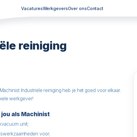
Vacatures
Werkgevers
Over ons
Contact
ële reiniging
hinist Industriële reiniging heb je het goed voor elkaar.
abiele werkgever!
 jou als Machinist
ukvacuüm unit;
ingswerkzaamheden voor;